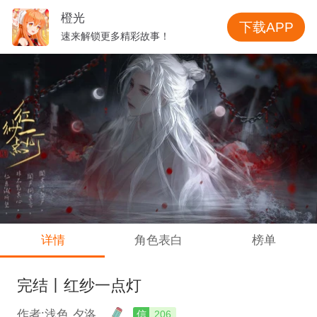
橙光
下载APP
速来解锁更多精彩故事！
详情
角色表白
榜单
完结丨红纱一点灯
作者:浅色.夕洛
信
206