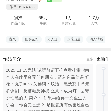
作品ID:1632435
编推
65万
1万
1.7万
作品等级
字数
月鲜花值
人气
古风
仙侠玄幻
万人迷
万花出道
动人情感
作品简介
更新/
更多
2025.11.15完结 试玩前请下拉查看排雷指南
本人在此平台无任何朋友，请勿造谣信谣 鲜
花：丸子=1:3 关键词：双洁丨黑残恐丨单元
群像剧丨反糟粕反神权 立意：成为灯，去守
护怕黑的人 简介： 如果再给你一次重生的
机会，你会怎么选？ 是报复所有伤害过自己