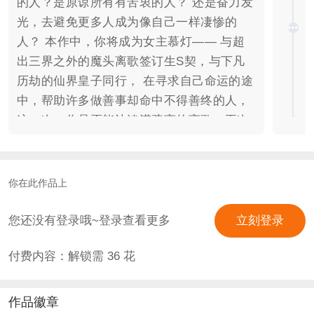
的人？是原谅所有有苦衷的人？ 还是奋力发
光，去避免更多人成为像自己一样凄惨的
人？ 本作中，你将成为女主慕灯—— 与超
出三界之外的魔头离歌签订生S契，与下凡
历劫的仙界皇子同行， 在寻求自己命运的途
中，帮助许多做善事却命中不得善终的人，
这一次，你是否能让淡漠疏离的离歌，再次
选择守护苍生？ 又是否能让盲目善良的仙
君，擦亮助人的眼睛？ 一次又一次目睹世事
无常与人事变故后， 你是否还会选择，做黑
你在此作品上
暗中的照亮自己和他人的明灯？ 可攻略角
色： 贵公子-闻声 拥有至纯至善的灵魂，将
您还没有登录哦~登录查看更多
立刻登录
英雄主义贯穿始终 美强惨-离歌 曾为苍生被
付费内容：解锁需
36
花
苍生抛弃，又因苍生选择守护苍生 排雷指
南： 高亮：本作不授权任何形式的录屏和直
播！！！ 1.文笔白，制作简单，立绘cg等素
作品徽章