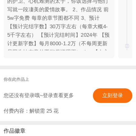
的护卫、心机难测的太子，你该选择与他们
写就一段凄美的爱情故事。 2、作品情况 前
5w字免费 每章的章节图都不同 3、预计
【预计完结字数】30万字左右（每章大概4-
5千字左右） 【预计完结时间】2024年 【预
计更新字数】每月8000-1.2万（不每周更新
是因为怕有意外不能保证周更） 4、 【女主
（主控）】萧凌云：生辰2.21 【男主】南
辞：生辰4.08 贺琰：生辰1.17 江淮翊：
10.30 5、版权 【剧本、制作】无痕 【立
你在此作品上
绘】真君[水墨蛋清]、霄起[听凰墨阁]、洛
鱼、面面不鸣[烤鸭坊] 【封面】姜饼果子[一
您还没有登录哦~登录查看更多
立刻登录
页书] 【UI】弥鸾也&雲熙[三台令] 【表白
付费内容：解锁需
25
花
卡】阿青[木槿之年]、弥鸾也&雲熙[三台令]
【打光、章节图】番茄柠檬大螃蟹[光明
顶]、yuuu白[画夜]、叮咚&婵念[染霜华]、弥
作品徽章