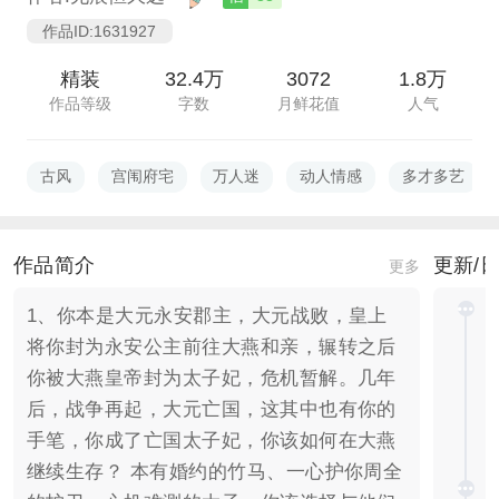
作品ID:1631927
精装
32.4万
3072
1.8万
作品等级
字数
月鲜花值
人气
古风
宫闱府宅
万人迷
动人情感
多才多艺
作品简介
更新/
更多
1、你本是大元永安郡主，大元战败，皇上
将你封为永安公主前往大燕和亲，辗转之后
你被大燕皇帝封为太子妃，危机暂解。几年
后，战争再起，大元亡国，这其中也有你的
手笔，你成了亡国太子妃，你该如何在大燕
继续生存？ 本有婚约的竹马、一心护你周全