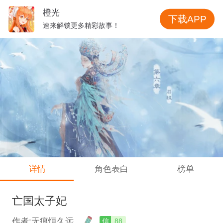
橙光
下载APP
速来解锁更多精彩故事！
详情
角色表白
榜单
亡国太子妃
作者:无痕恒久远
信
88