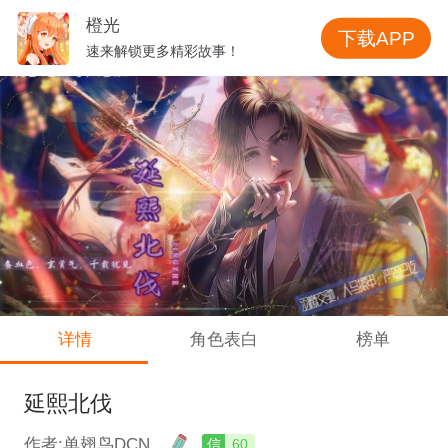
橙光
下载APP
速来解锁更多精彩故事！
详情
角色表白
榜单
延熙北伐
作者:单翅鸟DCN
信
60