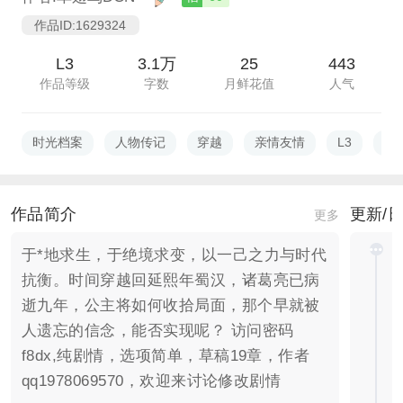
作品ID:1629324
L3
3.1万
25
443
作品等级
字数
月鲜花值
人气
时光档案
人物传记
穿越
亲情友情
L3
过
作品简介
更新/
更多
于*地求生，于绝境求变，以一己之力与时代
抗衡。时间穿越回延熙年蜀汉，诸葛亮已病
逝九年，公主将如何收拾局面，那个早就被
人遗忘的信念，能否实现呢？ 访问密码
f8dx,纯剧情，选项简单，草稿19章，作者
qq1978069570，欢迎来讨论修改剧情