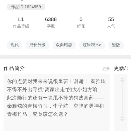
作品ID:1624959
L1
6388
0
55
作品等级
字数
鲜花
人气
现代
成长升级
双向暗恋
逻辑积木α
竖版
作品简介
更新/
更多
你的点赞对我来来说很重要！谢谢！ 秦雅炫
不得不外出寻找“离家出走”的大小姐方瑜，
此次随行的还有一块甩不掉的狗皮膏药——
秦雅炫的青梅竹马，李子航。空降的男神和
青梅竹马，究竟该怎么选？