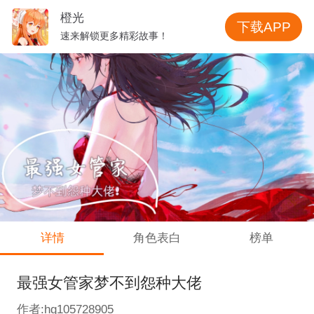
橙光
下载APP
速来解锁更多精彩故事！
详情
角色表白
榜单
最强女管家梦不到怨种大佬
作者:hg105728905