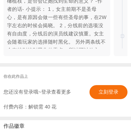
橄榄枝，是否会让她找到生命的意义？ -作
者的话- 小提示： 1，女主前期不是圣母
心，是有原因会做一些有些圣母的事，在2W
字左右的时候会揭晓。 2，分线前的选项没
有自由度，分线后的演员线建议慎重。女主
会随着玩家的选择随时黑化。 另外两条线不
会有特别特别黑化的雷点，所以可以放心。
（大……概……吧……） 高亮必看：此作会
出现奶油起司猫的《重生之丑女逆袭》和
《超打女王》的人物，已得到原作者奶油起
你在此作品上
司猫的授权。 ※因立绘版权等问题，我会启
用新的立绘，并不会用原立绘。也请各位慎
您还没有登录哦~登录查看更多
立刻登录
重，么么哒！ 快捷通道不包含演员线中的黑
付费内容：解锁需
40
花
线，也不包含隐藏线。 标签：BG/娱乐圈/灵
异/不恐怖（应……该……吧……） -更新-
更新时间：每星期六 更新字数：3000+ 预计
作品徽章