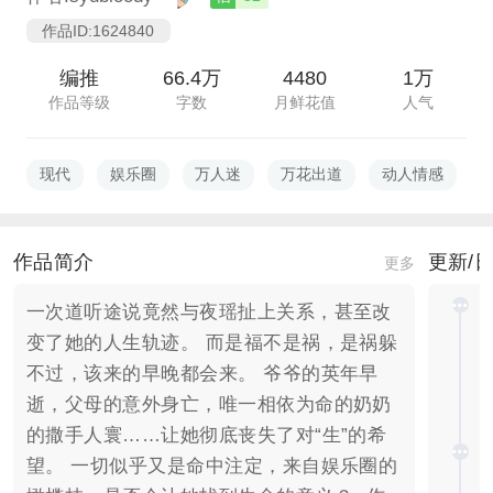
作品ID:1624840
编推
66.4万
4480
1万
作品等级
字数
月鲜花值
人气
现代
娱乐圈
万人迷
万花出道
动人情感
作品简介
更新/
更多
一次道听途说竟然与夜瑶扯上关系，甚至改
变了她的人生轨迹。 而是福不是祸，是祸躲
不过，该来的早晚都会来。 爷爷的英年早
逝，父母的意外身亡，唯一相依为命的奶奶
的撒手人寰……让她彻底丧失了对“生”的希
望。 一切似乎又是命中注定，来自娱乐圈的