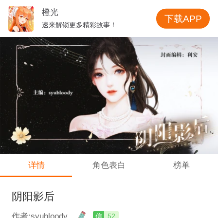
橙光
下载APP
速来解锁更多精彩故事！
详情
角色表白
榜单
阴阳影后
作者:syubloody
信
52