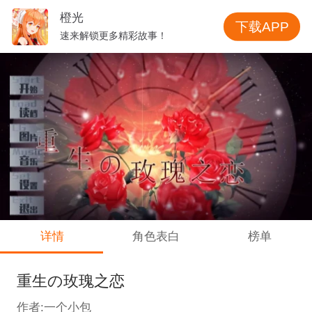
橙光
下载APP
速来解锁更多精彩故事！
详情
角色表白
榜单
重生の玫瑰之恋
作者:一个小包