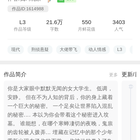
作品ID:1614988
L3
21.6万
550
3403
作品等级
字数
月鲜花值
人气
现代
刑侦悬疑
大佬带飞
动人情感
L3
过
作品简介
更新/
更多
你是大家眼中默默无闻的女大学生。 低调，
安静。 但在不为人知的背后，你的身上藏着
一个巨大的秘密。 一个足矣让世界陷入混乱
的秘密.... 本以为你会带着这个秘密进入坟
墓。 谁能想，在哪个寒蝉凄切的夜晚，鬼祟
的齿轮被人拨弄... 埋藏在记忆中的那个少年