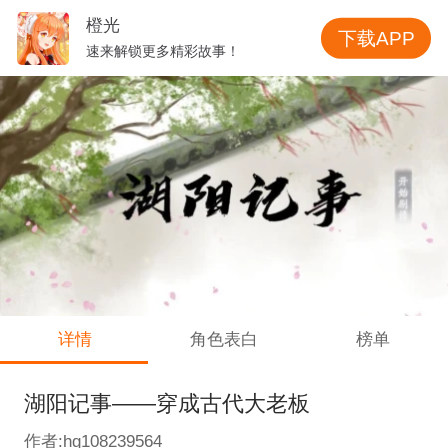
橙光
下载APP
速来解锁更多精彩故事！
详情
角色表白
榜单
湖阳记事——穿成古代大老板
作者:hg108239564