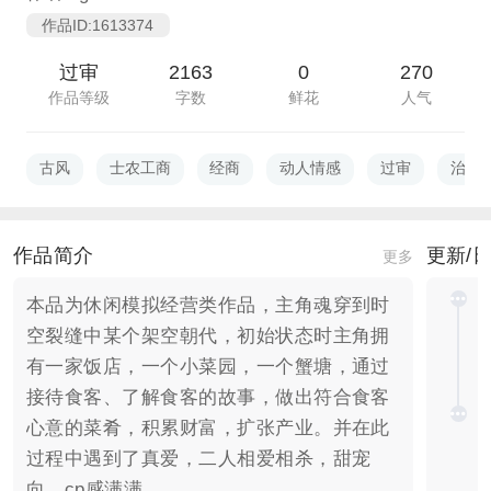
作品ID:1613374
过审
2163
0
270
作品等级
字数
鲜花
人气
古风
士农工商
经商
动人情感
过审
治愈
作品简介
更新/
更多
本品为休闲模拟经营类作品，主角魂穿到时
空裂缝中某个架空朝代，初始状态时主角拥
有一家饭店，一个小菜园，一个蟹塘，通过
接待食客、了解食客的故事，做出符合食客
心意的菜肴，积累财富，扩张产业。并在此
过程中遇到了真爱，二人相爱相杀，甜宠
向，cp感满满。