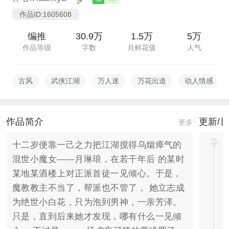
作品ID:1605608
编推
30.9万
1.5万
5万
作品等级
字数
月鲜花值
人气
古风
武侠江湖
万人迷
万花出道
动人情感
作品简介
更新/
更多
十二岁便靠一己之力把江湖搅得乌烟瘴气的
混世小魔女——月琳琅，在若干年后 的某时
某地某酒楼上对正派首徒一见倾心。于是，
魔教教主不当了，帮派也不管了， 她立志成
为绝世小白花，只为泡到男神，一亲芳泽。
只是，直到后来她才发现，哪有什么一见倾