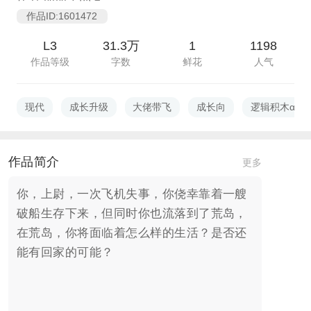
作品ID:1601472
L3
31.3万
1
1198
作品等级
字数
鲜花
人气
现代
成长升级
大佬带飞
成长向
逻辑积木α
作品简介
更多
你，上尉，一次飞机失事，你侥幸靠着一艘
破船生存下来，但同时你也流落到了荒岛，
在荒岛，你将面临着怎么样的生活？是否还
能有回家的可能？