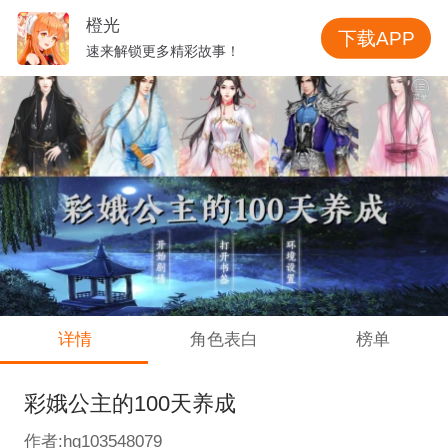
橙光
下载APP
速来解锁更多精彩故事！
详情
角色表白
榜单
彩娥公主的100天养成
作者:hg103548079