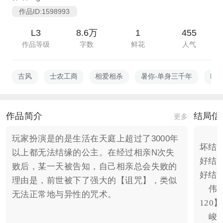
作品ID:1598993
L3
8.6万
1
455
作品等级
字数
鲜花
人气
古风
士农工商
相爱相杀
暑你-单身三千年
L3
作品简介
结局信
更多
玩家扮演是的是生活在天庭上超过了3000年
坏结
以上都无法结缘的公主。在经过相亲N次失
好结局
败后，某一天被告知，自己相亲总会失败的
好结
理由是，前世被下了强大的【诅咒】，类似
    伟祺：【魔力140】【名望130】【礼仪
无法正常地与异性的咒术。
120
    峻照：【魔力180】【名望130】【礼仪