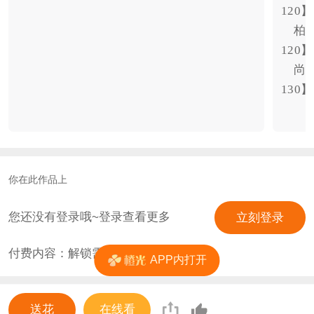
120
    柏岩：【魔力140】【名望170】【礼仪
120
    尚森：【魔力150】【名望140】【礼仪
130
你在此作品上
您还没有登录哦~登录查看更多
立刻登录
付费内容：解锁需
17
花
APP内打开
送花
在线看