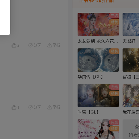
作者参与的作品
太女驾到·永久六花·女帝养成
天君辞
2
分享
举报
华岚传【GL】
宫越【
1
分享
举报
时雪【GL】
查
【作者