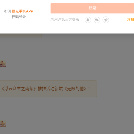
《浮云众生之南絮》推推活动新坑《无限的他》！