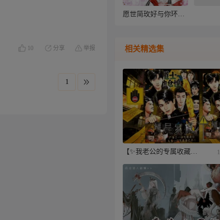
愿世简玫好与你环环湘扣
10
分享
举报
相关精选集
【✨我老公的专属收藏夹✨】