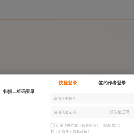
可以用 @ 召唤你的小
只看作者
安利墙
其他