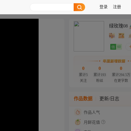
登录
注册
绿玫瑰08
60
0
0
0
累计5
累计193
累计294.5万
关注
粉丝
在更字数
作品数据
更新/日志
作品人气
月鲜花值