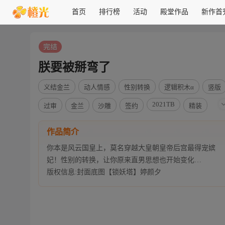
首页
排行榜
活动
殿堂作品
新作首
朕要被掰弯了
义结金兰
动人情感
性别转换
逻辑积木α
竖版
2021TB
过审
金兰
沙雕
签约
精装
完结
作品简介
你本是风云国皇上，莫名穿越大皇朝皇帝后宫最得宠嫔
妃！性别的转换，让你原来直男思想也开始变化…
版权信息:封面底图【锁妖塔】婷颜夕