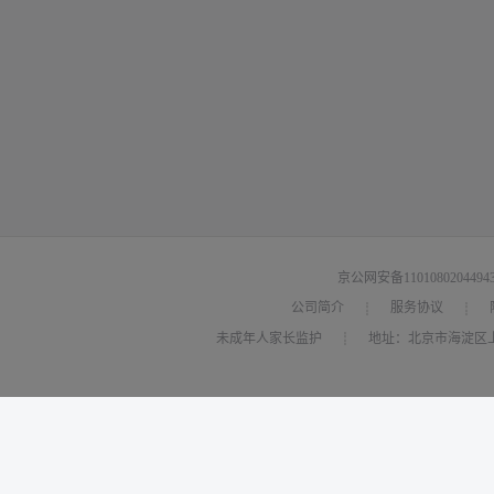
京公网安备1101080204494
公司简介
服务协议
┊
┊
未成年人家长监护
地址：北京市海淀区上
┊