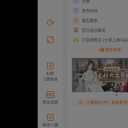
字数
发布时间
最后更新
您已送过鲜花
2
已获得野花 (分享上限
朵)
限免体验
长按/
Z键快进
退出全屏
下载橙光APP，解锁更多
单击/V键