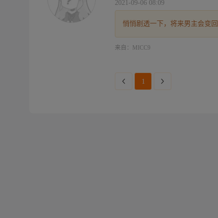
2021-09-06 08:09
悄悄剧透一下，将来男主会变回男儿身哦
来自：MICC9
1