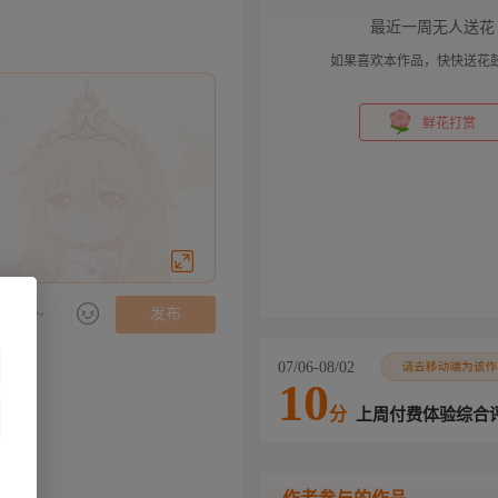
最近一周无人送花
如果喜欢本作品，快快送花鼓
鲜花打赏
伙伴哦~
发布
07/06-08/02
10
分
上周付费体验综合