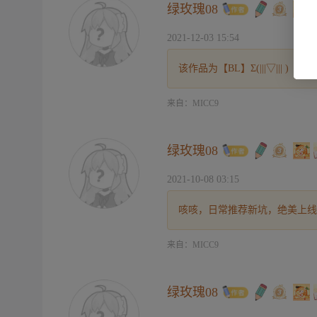
绿玫瑰08
2021-12-03 15:54
该作品为【BL】Σ(|||▽||| )
来自：MICC9
绿玫瑰08
2021-10-08 03:15
咳咳，日常推荐新坑，绝美上线
来自：MICC9
绿玫瑰08