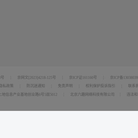
3号
京网文[2023]4218-125号
京ICP证161160号
京ICP备1303803
┊
┊
┊
隐私政策
防沉迷通知
免责声明
权利保护投诉指引
联系
┊
┊
┊
┊
地信息产业基地创业路6号5层5012
北京六趣网络科技有限公司
违法和不
┊
┊