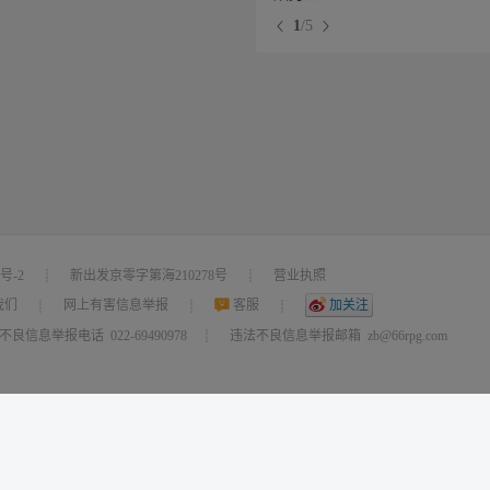
1
/
5
9号-2
新出发京零字第海210278号
营业执照
┊
┊
我们
网上有害信息举报
客服
加关注
┊
┊
┊
良信息举报电话 022-69490978
违法不良信息举报邮箱 zb@66rpg.com
┊