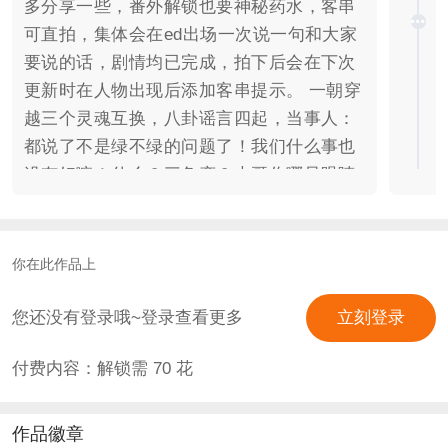
多分享一些，番外解锁也要神秘药水，客串
可直拍，集体会在ed出场一次说一句和大家
要说的话，剧情均已完成，拍下后会在下次
更新时在人物出现后添加客串提示。 一朝穿
越三个灵魂互换，八卦谣言四起，当事人：
都说了不是绿不绿的问题了！我们什么事也
没有好嘛！什么？三角恋？大哥你哪只眼睛
看见是三角恋了？！我们是清白的！！ 看
点：男一男二演技与平时不一致的反差萌、
女主现代版吐槽+沙雕体质、女主的自恋
你在此作品上
（因为需要洗澡换衣服不得不看身为男性的
自己，于是各种自己馋自己自己攻略自
您还没有登录哦~登录查看更多
立刻登录
己）、男二因换体后体质走火入魔鸡飞狗跳
付费内容：解锁需
70
花
的二三事……等各种生草剧情 一句话简介：
我和江湖大佬换魂后上了八卦热搜 作品立
意：八卦有真伪辨别需谨慎or你永远也不知
作品徽章