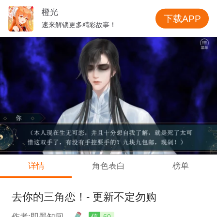
橙光
下载APP
速来解锁更多精彩故事！
详情
角色表白
榜单
去你的三角恋！- 更新不定勿购
作者:即墨知间
信
60