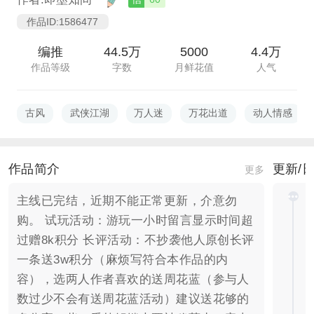
作品ID:1586477
编推
44.5万
5000
4.4万
作品等级
字数
月鲜花值
人气
古风
武侠江湖
万人迷
万花出道
动人情感
作品简介
更新/
更多
主线已完结，近期不能正常更新，介意勿
购。 试玩活动：游玩一小时留言显示时间超
过赠8k积分 长评活动：不抄袭他人原创长评
一条送3w积分（麻烦写符合本作品的内
容），选两人作者喜欢的送周花蓝（参与人
数过少不会有送周花蓝活动）建议送花够的