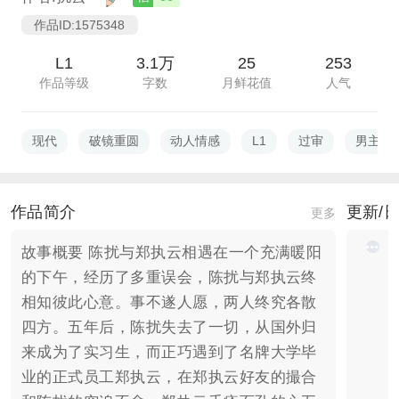
作品ID:1575348
L1
3.1万
25
253
作品等级
字数
月鲜花值
人气
现代
破镜重圆
动人情感
L1
过审
男主视
作品简介
更新/
更多
故事概要 陈扰与郑执云相遇在一个充满暖阳
的下午，经历了多重误会，陈扰与郑执云终
相知彼此心意。事不遂人愿，两人终究各散
四方。五年后，陈扰失去了一切，从国外归
来成为了实习生，而正巧遇到了名牌大学毕
业的正式员工郑执云，在郑执云好友的撮合