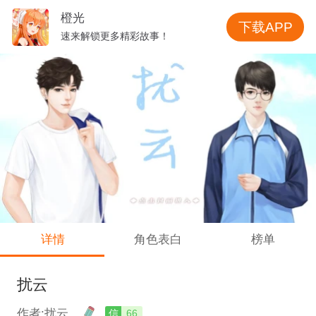
橙光
下载APP
速来解锁更多精彩故事！
详情
角色表白
榜单
扰云
作者:扰云
信
66