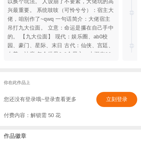
以换个玩法。 人设崩了不要紧，大佬玩的高
兴最重要。 系统吱吱（可怜兮兮）：宿主大
佬，咱别作了~qwq 一句话简介：大佬宿主
吊打九大位面。 立意：命运是攥在自己手中
的。 【九大位面】 现代：娱乐圈、ab0校
园、豪门、星际、末日 古代：仙侠、宫廷、
女尊、神魔 每个世界2-3个男主，大概有20
个左右男主 娱乐圈：黑红女王翻身成影后
（完结，免费） 宫廷：女将军插旗要造反
（完结） AB0校园：霸气B被扒马甲后（在
你在此作品上
更……） 【作品亮点】 ①九大位面，包揽
各种背景，想要的通通有。 ②20多位可攻略
您还没有登录哦~登录查看更多
立刻登录
男主，各色美男收入囊中。 ③互动剧情，无
付费内容：解锁需
50
花
养成，计算数值玩作品？这里真没有。 ④故
事为主要，爱情也重要，走剧情的同时谈一
场甜蜜的恋爱吧。 ⑤大女主人设，只有最强
作品徽章