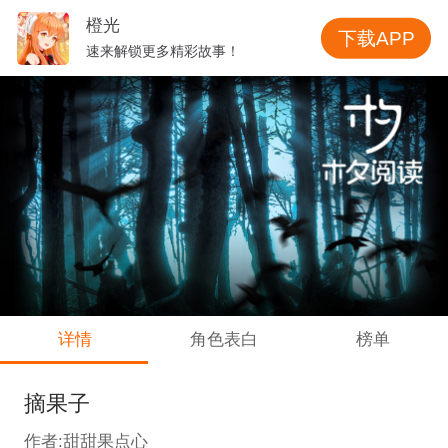
橙光
下载APP
速来解锁更多精彩故事！
详情
角色表白
榜单
摘果子
作者:甜甜果点心