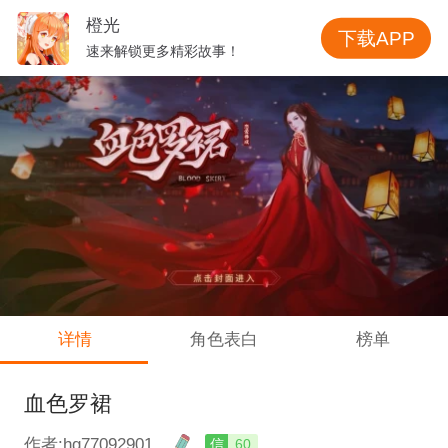
橙光
下载APP
速来解锁更多精彩故事！
详情
角色表白
榜单
血色罗裙
作者:hg77092901
信
60