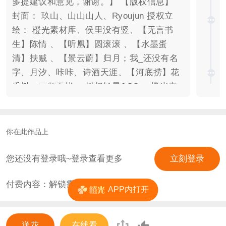
多提建议和意见，谢谢。】 【版权信息】
封面： 玖山、山山山人、Ryoujun 授权立
绘： 橙光素材库、侯里没有竖、【无言书
生】陈情 、【听凰】圆滚滚 、【水墨蛋
清】扶贼 、【景云蔚】归月；我_还没有名
字、月汐、咔咔、诗酒天涯、【河底捞】花
千树、画师无忧。 授权场景&CG： 橙光素
材库、侯里没有竖、【水墨蛋清】大米&老
啪、孤单路人乙、【橙人工作室】、【无言
书生】、柠檬汽水糖、清执吖、风格洲、夙
你在此作品上
汐飞飞、山山山人、小林萌、竹叶喵喵、狸
白首。 图片素材、分镜、特效I: 画画的石
您还没有登录哦~登录查看更多
立刻登录
头、阿呜阿花、北堂子非、忆恋hua、大萌
付费内容：解锁需
25
花
哈、三分熟牛排、直&觉、密秋、久良前工
APP内打开
作室、@冷剑少侠、初晴_haruko、久歌^、
~草木有本心~、丹青酒、竹排轻舟、玖兰
送花
在线看