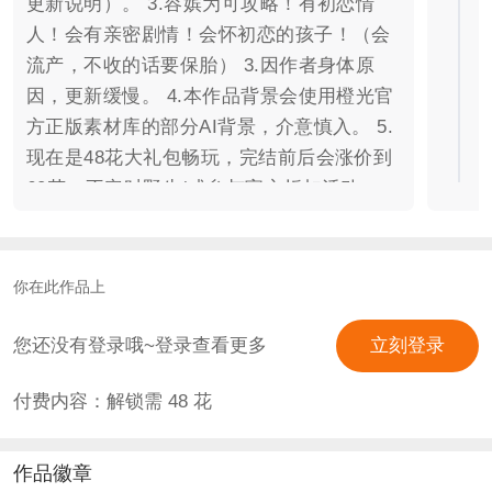
更新说明）。 3.容嫔为可攻略！有初恋情
人！会有亲密剧情！会怀初恋的孩子！（会
流产，不收的话要保胎） 3.因作者身体原
因，更新缓慢。 4.本作品背景会使用橙光官
方正版素材库的部分AI背景，介意慎入。 5.
现在是48花大礼包畅玩，完结前后会涨价到
60花，不定时野生/或参与官方折扣活动。
6.本作品非史实，部分参考与百度会在更新
时有说明，请勿较真。 7.本作品中的药材、
功效及作用，纯属虚构，多少会参考一下资
你在此作品上
料，请勿当真并寻找使用，如有不适，还是
要去正规医院哦。 有新发现随时补充。
您还没有登录哦~登录查看更多
立刻登录
【客串一览】 朱曼薇——疏韵承清欢qaq 向
付费内容：解锁需
48
花
倩倩——桃桃呀 朱绮——dejavuq 姚蕊兰
——犯困小眠 秦欣愉——dejavuq 姜安——
洋葱圈圈圈圈 【作品立意】 人的一生未必
作品徽章