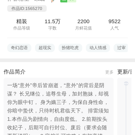
作品ID:1565270
精装
11.5万
2200
9522
作品等级
字数
月鲜花值
人气
奇幻恋语
超现实
扮猪吃虎
动人情感
过审
作品简介
更新/
更多
一场“意外”帝后皆崩逝，“意外”的背后是阴
谋？ 长兄继位，追尊生母，加封胞妹，却视
你为眼中钉， 身为嫡三子，为保自身性命，
你暗中蛰伏，只待时机君临天下。 排雷须知
1.本作品为剧情向，自由度低。 2.前期按头
收妃子，后期可自行封位、废后（要求会随