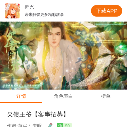
橙光
下载APP
速来解锁更多精彩故事！
详情
角色表白
榜单
欠债王爷【客串招募】
作者:落尘丶未眠
信
50