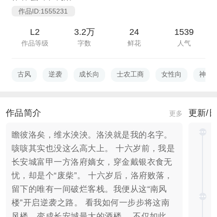
作品ID:1555231
L2
3.2万
24
1539
作品等级
字数
鲜花
人气
古风
逆袭
成长向
士农工商
女性向
神作
作品简介
更新/
更多
瞻彼洛矣，维水泱泱。洛泱就是我的名字。
咳咳其实也没这么高大上。 十六岁前，我是
长安城富甲一方洛府嫡女，穿金戴银衣食无
忧，却是个“废柴”。 十六岁后，洛府败落，
留下的唯有一间破烂客栈。我便从这“南风
楼”开启逆袭之路。 看我如何一步步将这南
风楼，变成长安城最大的酒楼。 不仅如此，