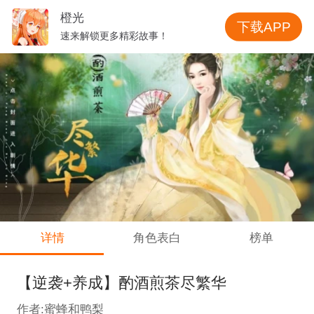
橙光
下载APP
速来解锁更多精彩故事！
详情
角色表白
榜单
【逆袭+养成】酌酒煎茶尽繁华
作者:蜜蜂和鸭梨