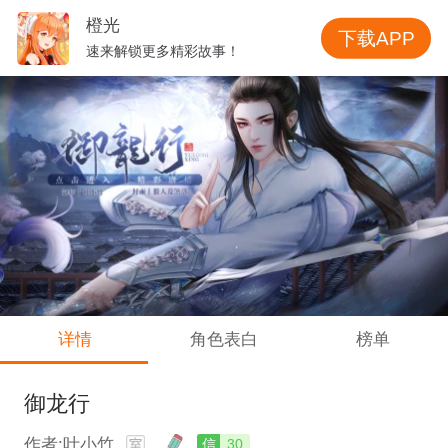
橙光
下载APP
速来解锁更多精彩故事！
详情
角色表白
榜单
御龙行
作者:叶小竹
信
30