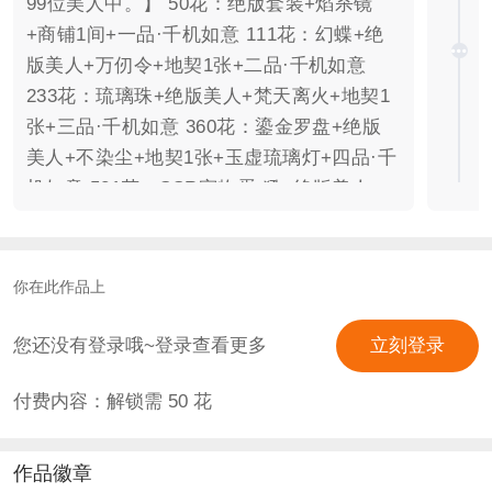
99位美人中。】 50花：绝版套装+焰杀镜
+商铺1间+一品·千机如意 111花：幻蝶+绝
版美人+万仞令+地契1张+二品·千机如意
233花：琉璃珠+绝版美人+梵天离火+地契1
张+三品·千机如意 360花：鎏金罗盘+绝版
美人+不染尘+地契1张+玉虚琉璃灯+四品·千
机如意 521花：SSR宠物蛋-犼+绝版美人
+地契2张+产业投资4折卡+知御秘卷+五品·
千机如意 666花：血类法宝：银环天巫珠
+绝版美人+地契2张+产业投资3折卡+惊云秘
你在此作品上
卷+六品·千机如意 888花：防类法宝：十方
流云甲+绝版美人+地契2张+产业投资2折卡
您还没有登录哦~登录查看更多
立刻登录
+金翎秘卷+七品·千机如意 1129花：攻类法
付费内容：解锁需
50
花
宝：太初弄雨笛+绝版美人+地契2张+产业投
资1折卡+溯光凝时炉+太初秘卷+八品·千机
如意 【福利档位不再增加，随作者心情，会
作品徽章