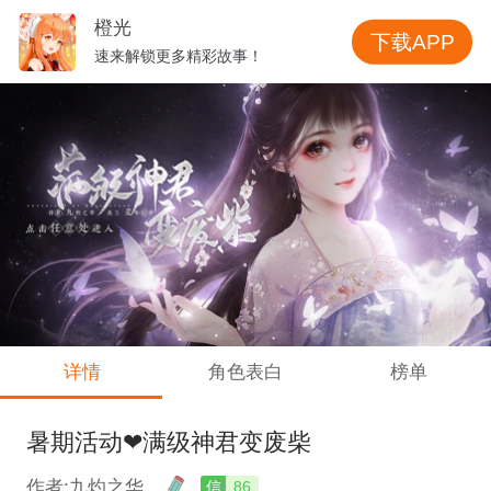
橙光
下载APP
速来解锁更多精彩故事！
详情
角色表白
榜单
暑期活动❤满级神君变废柴
作者:九灼之华
信
86