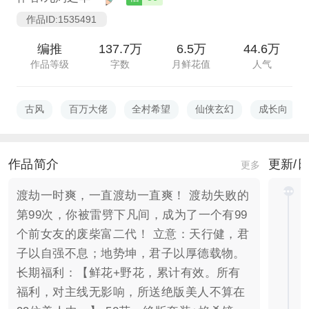
作品ID:1535491
编推
137.7万
6.5万
44.6万
作品等级
字数
月鲜花值
人气
古风
百万大佬
全村希望
仙侠玄幻
成长向
作品简介
更新/
更多
渡劫一时爽，一直渡劫一直爽！ 渡劫失败的
第99次，你被雷劈下凡间，成为了一个有99
个前女友的废柴富二代！ 立意：天行健，君
子以自强不息；地势坤，君子以厚德载物。
长期福利：【鲜花+野花，累计有效。所有
福利，对主线无影响，所送绝版美人不算在