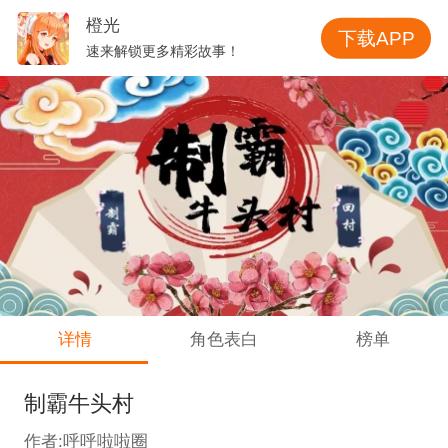
橙光
下载APP
速来解锁更多精彩故事！
详情
角色表白
榜单
制霸牛头村
作者:呼呼啦啦圈