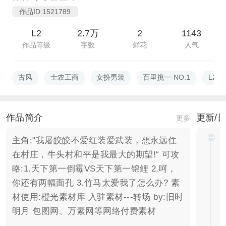
作品ID:1521789
L2
2.7万
2
1143
作品等级
字数
鲜花
人气
古风
士农工商
女扮男装
百里挑一-NO.1
L2
作品简介
更新/
更多
主角:"我屠皎皎不爱红装爱武装，想永远住
在村庄，牛头村和平是我最大的期望!“ 可攻
略:1.天下第一倒霉VS天下第一锦鲤 2.呵，
你还有两幅面孔 3.竹马太爱我了怎么办? 素
材使用:橙光素材库 入驻素材---转场 by:旧时
明月 包图网、万素网等网络付费素材