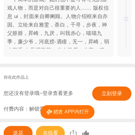
戏人物，而是对自己很重要的人…… 版权信
息 ui，封面来自卿阑顾。人物介绍框来自亦
因。立绘来自雅雯，荼白，千寻，步夜，神
父腓腓，昇崎，九厌，叫我赤心，喵喵九
季，廉少爷，河底捞-遇瞳，无一，昇崎，弱
水三千-白凤溪等等cg来自雅雯，步夜，贰
花。 客串人员 江星云——执著写年华 蔡之
珩——韭菜奶茶菜菜 温时予——立盾定山河
姚嘉颖——氧气.O2 尹先生——洛白转缇 姜
你在此作品上
渝——李现老婆丶
您还没有登录哦~登录查看更多
立刻登录
付费内容：解锁需
0
花
APP内打开
送花
在线看