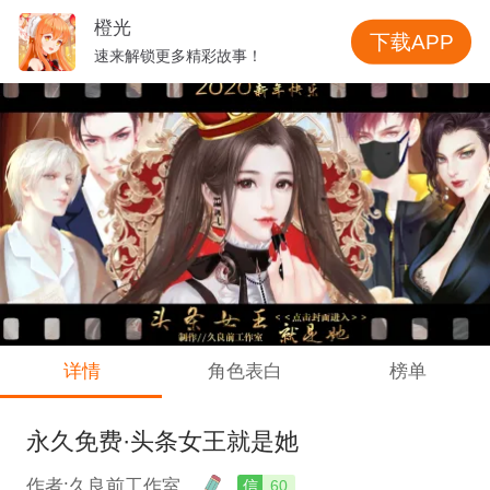
橙光
下载APP
速来解锁更多精彩故事！
详情
角色表白
榜单
永久免费·头条女王就是她
作者:久良前工作室
信
60