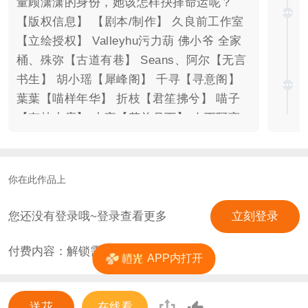
量顾潇潇的身份，她该怎样抉择命运呢？
【版权信息】 【剧本/制作】 久良前工作室
【立绘授权】 Valleyhu污力葫 佛小爷 全家
桶、殊弥【古道有巷】 Seans、阿尔【无言
书生】 胡小瑶【犀峰阁】 千寻【寻意阁】
葉葉【喵样年华】 折枝【君笙拂兮】 喵子
【有枝小店】 小夜【花前月下】 在下阿离
【清音画阁】 子墨【雯风如画墨色天香】
【UI/封面/字素/徽章】 全家桶【古道有
巷】/仱西【TB咕叽工作室】/小蜜蜂【岁如
你在此作品上
初】/小斌子【有枝小店】/蔓予Vine【锦鲤
绘】/织梦【无言书生】 【CG/素材/场景/Q
您还没有登录哦~登录查看更多
立刻登录
版/音乐/特效/黑科技】 Zain淡淡/银苍雪/全
付费内容：解锁需
0
花
家桶、老R【古道有巷】/Valleyhu污力葫/大
APP内打开
柳【疏楼曲】/柔树/翩跹【千歌】/暗中观察
BB【染霜华】/葉葉、七七酱【喵样年华】/
 结局一（海族女王线
送花
在线看