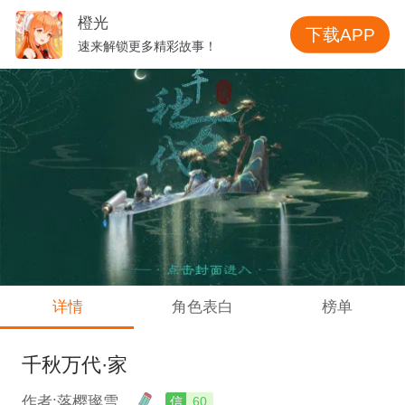
橙光
下载APP
速来解锁更多精彩故事！
详情
角色表白
榜单
千秋万代·家
作者:落樱璨雪
信
60