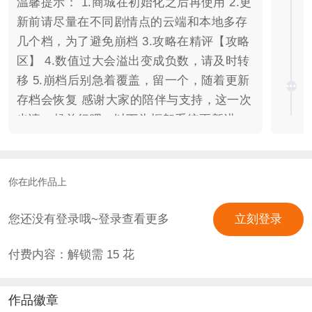
温馨提示： 1.商城在初始化之后再使用 2.更
新前请尽量在不同剧情点的云端和本地多存
几个档，为了避免崩档 3.攻略在精评【攻略
区】 4.数值过大会溢出变成负数，请及时转
移 5.崩档后别急着覆盖，留一个，随着更新
存档会恢复 感谢大家的陪伴与支持，这一次
也请一起前行吧，以下为框架系统更新进
度： 【职业系统1%】【配偶系统15%】
【子女系统20%】【地图系统50%】【npc
系统30%】【资产系统80%】 【背景系统
你在此作品上
1%】【事件系统1%】【人脉系统1%】 预
计完结时间：2025年 预计完结字数：至少
您还没有登录哦~登录查看更多
立刻登录
50万吧 勋章数量：作者勋章x1（铜·樱菌）
付费内容：解锁需
15
花
√，作品勋章x3（1铜1银1金） 更新频率：
尽量日更，时间一般在晚上12点左右 立意：
众生平等。 版权信息： 封面：落樱璨雪
作品徽章