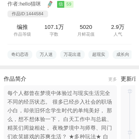
作者:hello猫咪
信
59
作品ID:1444584
编推
107.1万
5020
2.9万
作品等级
字数
月鲜花值
人气
奇幻恋语
万人迷
万花出道
超现实
成长向
作品简介
更新/
更多
每个人都曾在梦境中体验过与现实生活完全
不同的经历状态。 很多已经步入社会的职场
小白，却依旧怀念学生时代的单纯美好， 那
么，想不想体验一下， 白天工作中与总裁、
精英们周旋相处， 夜晚梦境中与师尊、同门
们欢笑嬉戏的苏爽生活？ ★多种玩法★ 白