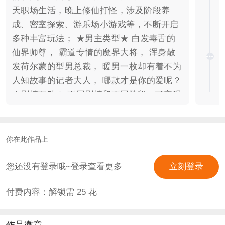
天职场生活，晚上修仙打怪，涉及阶段养
成、密室探索、游乐场小游戏等，不断开启
多种丰富玩法； ★男主类型★ 白发毒舌的
仙界师尊， 霸道专情的魔界大将， 浑身散
发荷尔蒙的型男总裁， 暖男一枚却有着不为
人知故事的记者大人， 哪款才是你的爱呢？
★剧情互动★ 不同剧情和不同阶段，可实现
大量角色客串， 增强与玩家互动性的同时，
可开启部分角色加戏和专属剧情定制， 不再
满足于小剧场的局限性， 直接在故事线中实
你在此作品上
现与男主的面对面互动。 随着故事的不断深
入，逐渐发掘人物背后的关系线条，以及现
您还没有登录哦~登录查看更多
立刻登录
实与梦境中的世界，到底哪个才是真实的？
付费内容：解锁需
25
花
寻找猫咪欢迎加入“林唯安的超短裙”，群
号：707115426 ★关于素材版权★ 作者/剧
本娘：hello猫咪、浮生隐【青玉阁工作
作品徽章