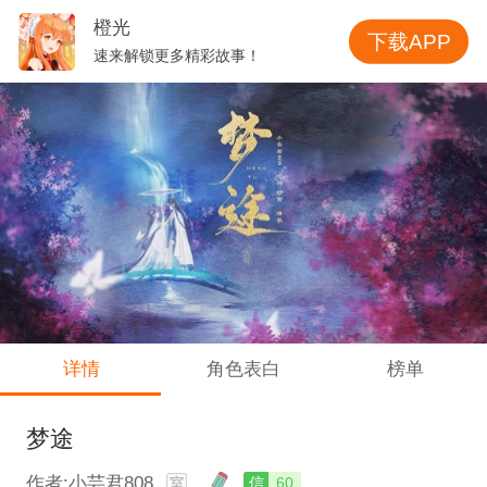
橙光
下载APP
速来解锁更多精彩故事！
详情
角色表白
榜单
梦途
作者:小芸君808
信
60