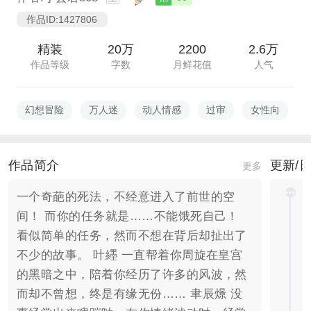
作品ID:1427806
精装
20万
2200
2.6万
作品等级
字数
月鲜花值
人气
幻想冒险
万人迷
动人情感
过审
女性向
作品简介
更新/
更多
一个奇葩的死法，不经意进入了前世的空
间！ 而你的任务就是……不能饿死自己！
看似简单的任务，然而不想在背后却扯出了
不少的故事。 叶纆 一直帮着你周旋在皇宫
的黑暗之中，陪着你经历了许多的风波，然
而却不曾想，终是有缘无份…… 聿辰燝 没