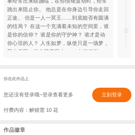
事经常出来瞎蹦哒，在你情绪波动时，经常
跳出来阻止你。 他总是在你身边引导你走回
正途。 但是一人一冥王……到底能否有圆满
的结局？ 在这一个充满着未知的空间里，谁
是你的信仰？ 谁是你的守护神？ 谁才是动
你心弦的人？ 人生如梦，纵使只是一场梦，
我也希望，有你陪着我走…… 友情鸣谢：
鸣谢罐酱酱友情提供UI套装及表白卡。 预计
字数：18w至20w 预计完结日期：2021.6月
底 更新速度：周更2000至5000 鲜花：10。
你在此作品上
联系方式： 小芸君**：2444892390 公子衍
**：472962005 群**：1140879052
您还没有登录哦~登录查看更多
立刻登录
付费内容：解锁需
10
花
作品徽章