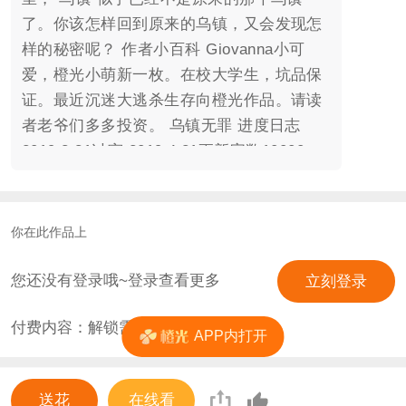
了。你该怎样回到原来的乌镇，又会发现怎
样的秘密呢？ 作者小百科 Giovanna小可
爱，橙光小萌新一枚。在校大学生，坑品保
证。最近沉迷大逃杀生存向橙光作品。请读
者老爷们多多投资。 乌镇无罪 进度日志
2019.3.31过审 2019.4.21更新字数10000+
更新频率：周更向 预计完结字数：10w+ 预
计完结时间：2019.12.
你在此作品上
您还没有登录哦~登录查看更多
立刻登录
付费内容：解锁需
25
花
APP内打开
送花
在线看