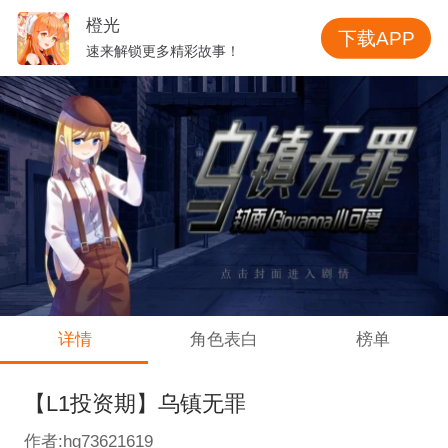
橙光
下载APP
速来解锁更多精彩故事！
详情
角色表白
榜单
【L1投资期】乌镇无罪
作者:hg73621619