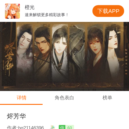
橙光
下载APP
速来解锁更多精彩故事！
详情
角色表白
榜单
烬芳华
作者:hg21146396
信
60