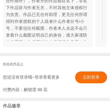
合作除外），作者开的作品都在名下，非名
下作品皆与作者无关，不对其他主体侵权行
为负责。作品已无任何助理，更无任何所谓
得到作者授权的个人或者什么作者分号/小
号，不要信任何截图，作者本人永远不会只
拿着什么截图证明自己的身份，请大家谨防
上当受骗！作者不对他人侵权行为负责！作
品没有开任何活动，包括普通周榜和周榜加
码已经停止！ 【作品简介】 即使千百年
后，她们仍在史册中熠熠生辉，芳华如初。
你在此作品上
点击穿越乱世消消乐，成为最终的天下主
宰！ 长篇剧情向作品，剧情更新频率为2周
您还没有登录哦~登录查看更多
立刻登录
更一次，目前所有活动停止，包括普通周榜
付费内容：解锁需
88
花
和周榜加码活动 立意：不忘初心，不断成
长，女儿自强之路 【作品衍生】 最新：烬
芳华同名改编的多人有声剧已经在“喜马拉
作品徽章