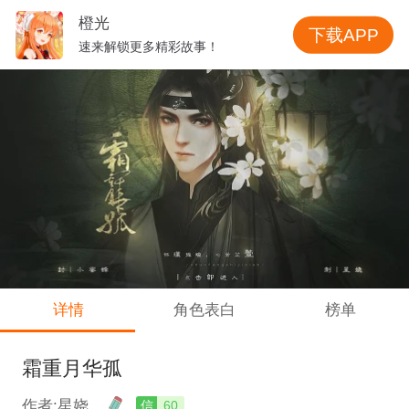
橙光
下载APP
速来解锁更多精彩故事！
详情
角色表白
榜单
霜重月华孤
作者:星娆
信
60