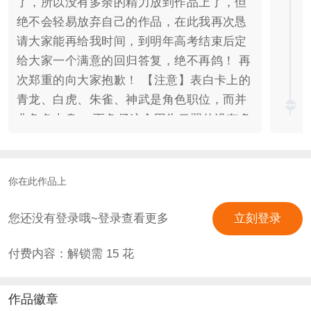
了，所以没有多余的精力放到作品上了，但
绝不会轻易放弃自己的作品，在此我再次恳
请大家能再给我时间，到明年高考结束后定
给大家一个满意的回归答复，绝不再鸽！ 再
次郑重的向大家抱歉！ 【注意】表白卡上的
青龙、白虎、朱雀、神武是角色职位，而并
非角色本身。 而鱼仔这个因为云翟的没有多
余表白卡而先占用的，清尘的同理。 神界闭
封，世上再无神，世间唯有各路群妖乱舞。
群妖祸世，希翼黯淡…… 赤水的西侧为仙
你在此作品上
域，赤水东侧为妖域。 妖军渡赤水，一路过
关斩将，出其不意，所向披靡。 昔日的麒麟
您还没有登录哦~登录查看更多
立刻登录
山庄，终将在这一夜血流成河，辉煌不再。
付费内容：解锁需
15
花
亲身经历，浴火涅槃。 身为麒麟山庄存留下
的唯一血脉。 你一心想进玄武司，在一次又
一次的历险中窥得真相。 终究……什么是
作品徽章