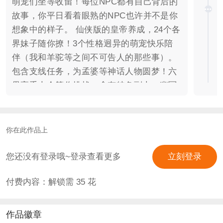
萌宠们坐等收留！每位NPC都有自己背后的
故事，你平日看着眼熟的NPC也许并不是你
想象中的样子。 仙侠版的皇帝养成，24个各
界妹子随你撩！3个性格迥异的萌宠快乐陪
伴（我和羊驼等之间不可告人的那些事）。
包含支线任务，为孟婆等神话人物圆梦！六
界高手大会等你挑战。含有特色副本：幽冥
地府，通过和小鬼有趣互动获得buff之后挑
战Boss。 【联系方式】**：762032449，给
本作品送满15花并且在评论里@viviwish 的
你在此作品上
玩家才可以加群哦。欢迎加群玩耍！ 【完结
时间】 预计字数35-45万，完结时间为2019
您还没有登录哦~登录查看更多
立刻登录
年10月。本作品报名了更新日历，所以每周
付费内容：解锁需
35
花
保证更新五千字以上。 【版权信息】 墨色
带花枝封面/字素：九醉, 封面素材：九霄雁
霏， 荒年旧岁 黑色月亮冥帝/魔君封面：挽
作品徽章