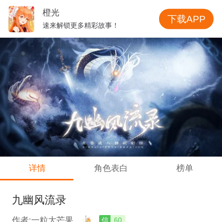
橙光
下载APP
速来解锁更多精彩故事！
详情
角色表白
榜单
九幽风流录
作者:一粒大芒果
信
60