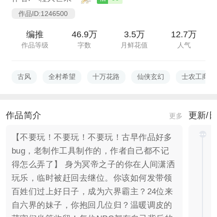
作品ID:1246500
编推
46.9万
3.5万
12.7万
作品等级
字数
月鲜花值
人气
古风
全村希望
十万花路
仙侠玄幻
士农工商
作品简介
更新/
更多
【不要玩！不要玩！不要玩！古早作品好多
bug，老制作工具制作的，作者自己都不记
得怎么弄了】 身为冥帝之子的你在人间潇洒
玩乐，临时被赶回去继位。你该如何发带领
百姓们过上好日子，成为六界霸主？24位来
自六界的妹子，你抱回几位归？温暖调皮的