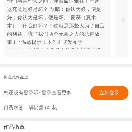
他们与某些人之间，便被命运牵在了一起。
这究竟是好是坏？ 甄晴：你认为好，便是
好；你认为是坏，便是坏。 夏慕（夏木
木）：什么好坏？！这就是那些人为了自己
的利益，坑了我们两个无辜之人的悲催故
事！ *温馨提示：本作正式发布于
2018.11.13 请忽略作品上的发布时间 精彩
长评会被加精，并可额外获得500-5000积分
~ 【版权】 剧本：小蓁子 ；制作：莫小夏.
UI美工：阿鸢大美女 促销裱框：小清新小清
你在此作品上
新 咕咕立绘：【指间砂】嘛啊啊桑 ；啾啾
立绘：筱心 电视画面：【倾顾辞】千小北
您还没有登录哦~登录查看更多
立刻登录
女将军CG：【君思阁】刀鞘 CV：夏珩 —
付费内容：解锁需
60
花
巽妖 程书轼 、程书辙 — AS蔷薇 兰歌 —
长生 霍源 — 夜蛟 齐蔚然 — 陵游 其余素材
均来源于橙光素材库及素材交易平台，如有
作品徽章