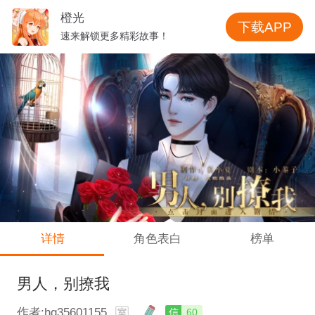
橙光
下载APP
速来解锁更多精彩故事！
详情
角色表白
榜单
男人，别撩我
作者:hg35601155
信
60