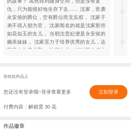
的故事？ 虽然得到随身空间，但是没有复
仇，只为能很好地生存下去…… 沈家，世袭
永安侯的爵位，空有爵位而无实权， 沈家子
弟不得入朝为官， 沈家闻名的就是沈家那些
如花似玉的女儿， 当朝沈贵妃便是永安侯的
嫡亲妹妹， 沈家至力于培养优秀的女儿，达
官贵人抢着求娶， 沈家女儿，绝对不会嫁入
寻常人家。 百里无忧，二十有四，年少时便
当了丞相。温文尔雅，公子如玉，他是全国
姑娘梦寐以求的佳郎。他眼里总会流露出淡
你在此作品上
淡的忧伤，没有人知道是什么原因。 轩辕
烨，二十有三，当今圣上的第四个儿子，定
您还没有登录哦~登录查看更多
立刻登录
安王。十六岁便上战场，奈何屡立战功、骁
付费内容：解锁需
30
花
勇善战，英勇无比的“战神”，也是大家惧怕
的“杀神”。别人赠予他的姬妾总会莫名其妙
地失踪，传说中的天煞孤星，与皇帝感情淡
作品徽章