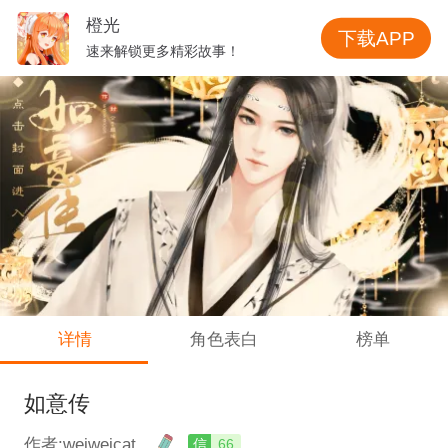
橙光
下载APP
速来解锁更多精彩故事！
详情
角色表白
榜单
如意传
作者:weiweicat
信
66