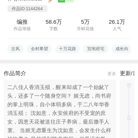
作品ID:1144264
编推
58.6万
5万
26.1万
作品等级
字数
月鲜花值
人气
古风
全村希望
十万花路
宫闱府宅
成长向
作品简介
更新/
更多
二八佳人香消玉殒，醒来却成了一个始龀丫
头，还多了一个随身空间？ 姬无虑，尚书府
的掌上明珠，自小体弱多病，于二八年华香
消玉殒； 沈如意，永安侯府的不受宠的庶
女，因患天花被送往庄子养病，最后撒手人
寰。 当姬无虑重生为沈如意，会发生什么样