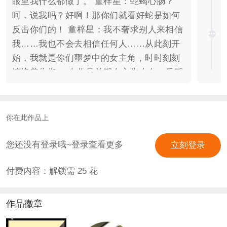
眼里我什么都做了。 童梓星：蛇蝎心肠？
呵，说我吗？好啊！那你们就看好蛇是如何
反击你们的！ 童梓星：我不奢求别人来相信
我……我也不会去相信任何人……从此刻开
始，我就是你们噩梦中的女主角，时时刻刻
缠绕着你们。 本作品前期女主为小白，后期
一步一步蜕变成为心机女王，还有三款不同
男主等你攻略，另有CG，结局收集系统，集
齐全部结局召唤神龙哦！ ❤直播连接❤ 这该
你在此作品上
死的娱乐圈在B站被直播辣！！！欢迎仙女
们来围观，
您还没有登录哦~登录查看更多
立刻登录
https://www.bilibili.com/video/av35066862，
付费内容：解锁需
25
花
直播UP主 刑满释放_重新做人，鸣谢基友大
佬的支持！ ❤各种问题❤ 提问：女主会在什
么时候反击，简直要气死了好嘛？！ 回答：
作品徽章
第二章开始反击，踏上蜕变为御姐蛇娘之路