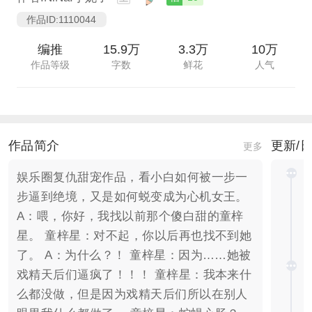
作品ID:1110044
编推
15.9万
3.3万
10万
作品等级
字数
鲜花
人气
作品简介
更新/
更多
娱乐圈复仇甜宠作品，看小白如何被一步一
步逼到绝境，又是如何蜕变成为心机女王。
A：喂，你好，我找以前那个傻白甜的童梓
星。 童梓星：对不起，你以后再也找不到她
了。 A：为什么？！ 童梓星：因为……她被
戏精天后们逼疯了！！！ 童梓星：我本来什
么都没做，但是因为戏精天后们所以在别人