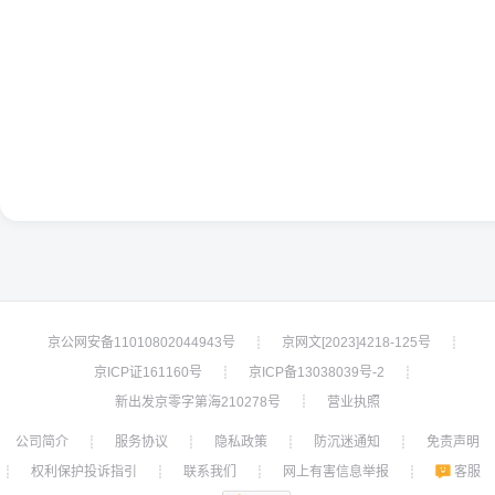
京公网安备11010802044943号
京网文[2023]4218-125号
┊
┊
京ICP证161160号
京ICP备13038039号-2
┊
┊
新出发京零字第海210278号
营业执照
┊
公司简介
服务协议
隐私政策
防沉迷通知
免责声明
┊
┊
┊
┊
权利保护投诉指引
联系我们
网上有害信息举报
客服
┊
┊
┊
┊