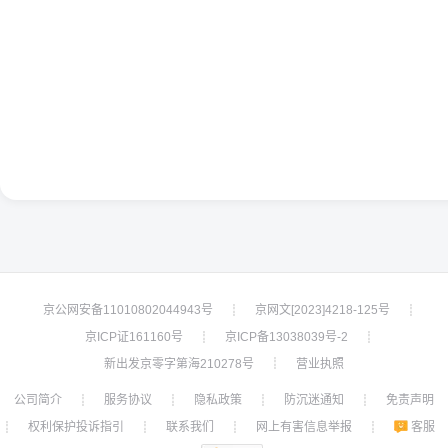
京公网安备11010802044943号
京网文[2023]4218-125号
┊
┊
京ICP证161160号
京ICP备13038039号-2
┊
┊
新出发京零字第海210278号
营业执照
┊
公司简介
服务协议
隐私政策
防沉迷通知
免责声明
┊
┊
┊
┊
权利保护投诉指引
联系我们
网上有害信息举报
客服
┊
┊
┊
┊