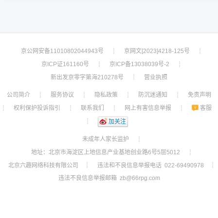
京公网安备11010802044943号
京网文[2023]4218-125号
┊
┊
京ICP证161160号
京ICP备13038039号-2
┊
┊
新出发京零字第海210278号
营业执照
┊
公司简介
服务协议
隐私政策
防沉迷通知
免责声明
┊
┊
┊
┊
权利保护投诉指引
联系我们
网上有害信息举报
客服
┊
┊
┊
┊
┊
加关注
未成年人家长监护
┊
地址：北京市海淀区上地信息产业基地创业路6号5层5012
┊
北京六趣网络科技有限公司
违法和不良信息举报电话 022-69490978
┊
┊
违法不良信息举报邮箱 zb@66rpg.com