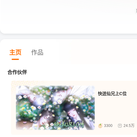
主页
作品
合作伙伴
快送仙兄上C位
3300
24.5万