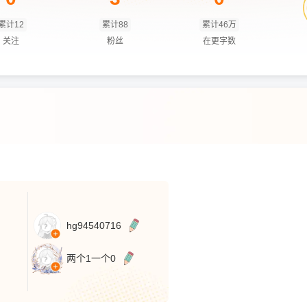
累计12
累计88
累计46万
关注
粉丝
在更字数
hg94540716
两个1一个0