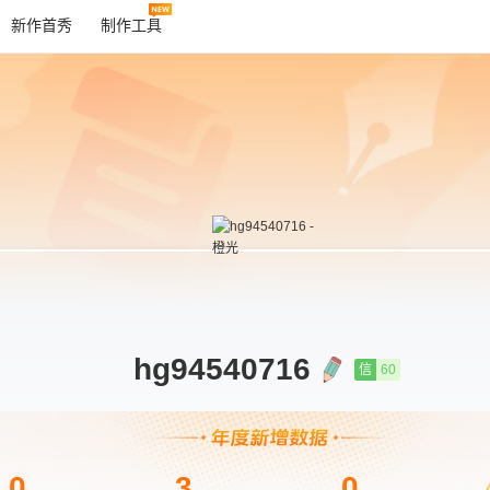
新作首秀
制作工具
hg94540716
信
60
0
3
0