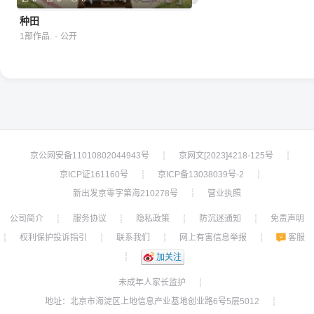
种田
1部作品.
·
公开
京公网安备11010802044943号
京网文[2023]4218-125号
┊
┊
京ICP证161160号
京ICP备13038039号-2
┊
┊
新出发京零字第海210278号
营业执照
┊
公司简介
服务协议
隐私政策
防沉迷通知
免责声明
┊
┊
┊
┊
权利保护投诉指引
联系我们
网上有害信息举报
客服
┊
┊
┊
┊
┊
加关注
未成年人家长监护
┊
地址：北京市海淀区上地信息产业基地创业路6号5层5012
┊