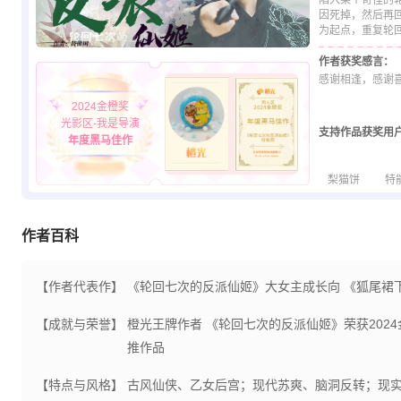
陷入某个奇怪的
因死掉，然后再
为起点，重复轮
作者获奖感言：
感谢相逢，感谢
2024金橙奖
光影区-我是导演
支持作品获奖用
年度黑马佳作
梨猫饼
特
作者百科
【作者代表作】
《轮回七次的反派仙姬》大女主成长向 《狐尾裙
【成就与荣誉】
橙光王牌作者 《轮回七次的反派仙姬》荣获2024金
推作品
【特点与风格】
古风仙侠、乙女后宫；现代苏爽、脑洞反转；现