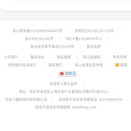
京公网安备11010802044943号
京网文[2023]4218-125号
┊
┊
京ICP证161160号
京ICP备13038039号-2
┊
┊
新出发京零字第海210278号
营业执照
┊
公司简介
服务协议
隐私政策
防沉迷通知
免责声明
┊
┊
┊
┊
权利保护投诉指引
联系我们
网上有害信息举报
客服
┊
┊
┊
┊
┊
加关注
未成年人家长监护
┊
地址：北京市海淀区上地信息产业基地创业路6号5层5012
┊
北京六趣网络科技有限公司
违法和不良信息举报电话 022-69490978
┊
┊
违法不良信息举报邮箱 zb@66rpg.com