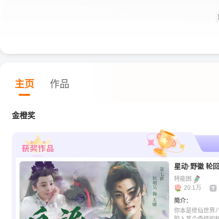
主页
作品
金橙奖
星动·野徽 轮
特能困
20.1万
简介：
你本是修仙世界