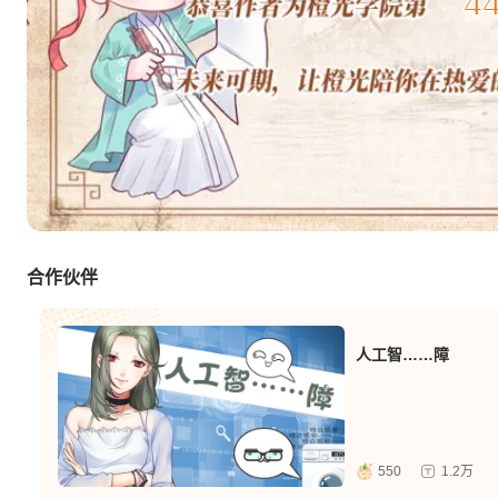
4
合作伙伴
人工智……障
550
1.2万