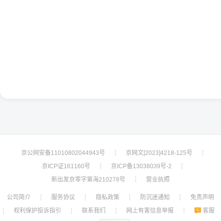
京公网安备11010802044943号
京网文[2023]4218-125号
┊
┊
京ICP证161160号
京ICP备13038039号-2
┊
┊
新出发京零字第海210278号
营业执照
┊
公司简介
服务协议
隐私政策
防沉迷通知
免责声明
┊
┊
┊
┊
权利保护投诉指引
联系我们
网上有害信息举报
客服
┊
┊
┊
┊