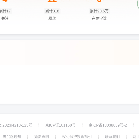
累计17
累计318
累计93.5万
关注
粉丝
在更字数
2023]4218-125号
京ICP证161160号
京ICP备13038039号-2
┊
┊
┊
防沉迷通知
免责声明
权利保护投诉指引
联系我们
网
┊
┊
┊
┊