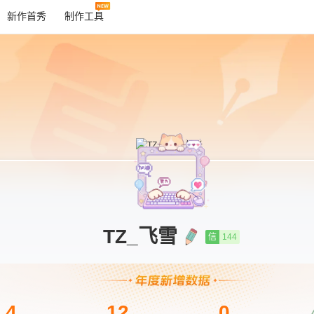
新作首秀
制作工具
TZ_飞雪
信
144
4
12
0