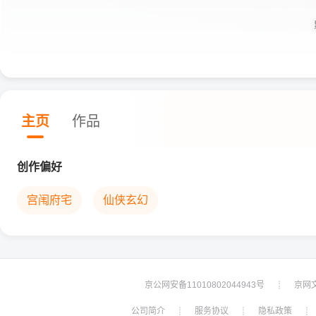
主页
作品
创作偏好
宫闱府宅
仙侠玄幻
京公网安备11010802044943号
京网文[
┊
公司简介
服务协议
隐私政策
┊
┊
┊