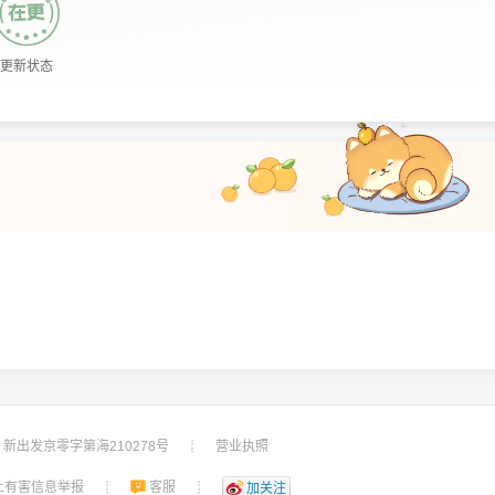
更新状态
新出发京零字第海210278号
营业执照
┊
上有害信息举报
客服
┊
┊
加关注