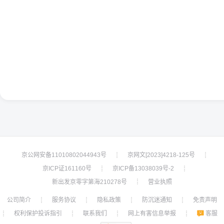
京公网安备11010802044943号
京网文[2023]4218-125号
┊
┊
京ICP证161160号
京ICP备13038039号-2
┊
┊
新出发京零字第海210278号
营业执照
┊
公司简介
服务协议
隐私政策
防沉迷通知
免责声明
┊
┊
┊
┊
权利保护投诉指引
联系我们
网上有害信息举报
客服
┊
┊
┊
┊