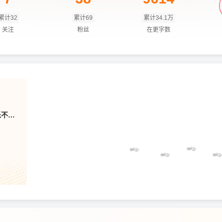
累计32
累计69
累计34.1万
关注
粉丝
在更字数
新卡集 福利客串 无乐不作 恋综