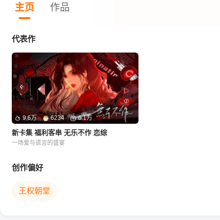
主页
作品
代表作
9.6万
6234
6.1万
新卡集 福利客串 无乐不作 恋综
一场爱与谎言的盛宴
创作偏好
王权朝堂