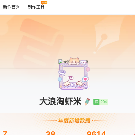
新作首秀
制作工具
大浪淘虾米
信
204
7
38
9614