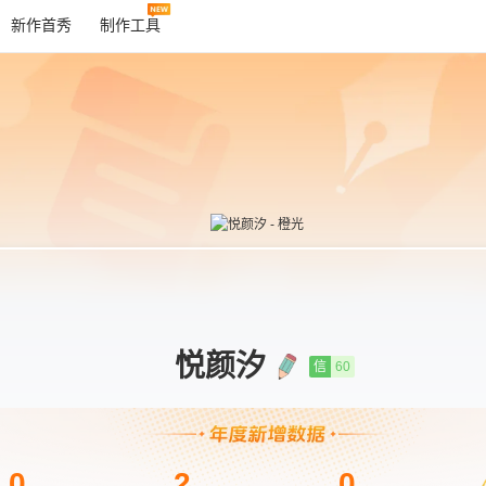
新作首秀
制作工具
悦颜汐
信
60
0
2
0