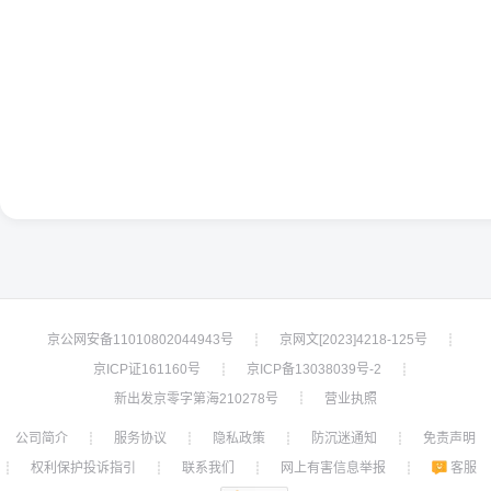
京公网安备11010802044943号
京网文[2023]4218-125号
┊
┊
京ICP证161160号
京ICP备13038039号-2
┊
┊
新出发京零字第海210278号
营业执照
┊
公司简介
服务协议
隐私政策
防沉迷通知
免责声明
┊
┊
┊
┊
权利保护投诉指引
联系我们
网上有害信息举报
客服
┊
┊
┊
┊