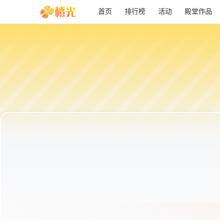
首页
排行榜
活动
殿堂作品