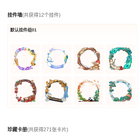
挂件墙
(共获得12个挂件)
默认挂件组01
珍藏卡册
(共获得271张卡片)