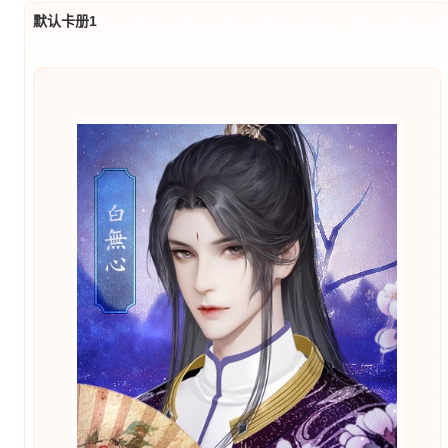
默认卡册1