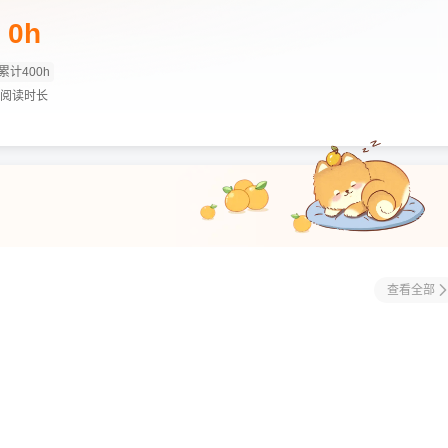
0h
累计400h
阅读时长
查看全部