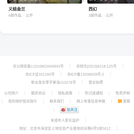
义结金兰
西幻
4部作品.
·
公开
3部作品.
·
公开
京公网安备11010802044943号
京网文[2023]4218-125号
┊
┊
京ICP证161160号
京ICP备13038039号-2
┊
┊
新出发京零字第海210278号
营业执照
┊
公司简介
服务协议
隐私政策
防沉迷通知
免责声明
┊
┊
┊
┊
权利保护投诉指引
联系我们
网上有害信息举报
客服
┊
┊
┊
┊
┊
加关注
未成年人家长监护
┊
地址：北京市海淀区上地信息产业基地创业路6号5层5012
┊