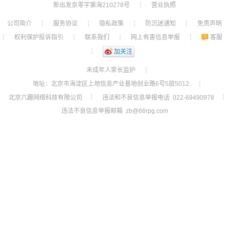
新出发京零字第海210278号
营业执照
┊
公司简介
服务协议
隐私政策
防沉迷通知
免责声明
┊
┊
┊
┊
权利保护投诉指引
联系我们
网上有害信息举报
客服
┊
┊
┊
┊
┊
加关注
未成年人家长监护
┊
地址：北京市海淀区上地信息产业基地创业路6号5层5012
┊
北京六趣网络科技有限公司
违法和不良信息举报电话 022-69490978
┊
┊
违法不良信息举报邮箱 zb@66rpg.com