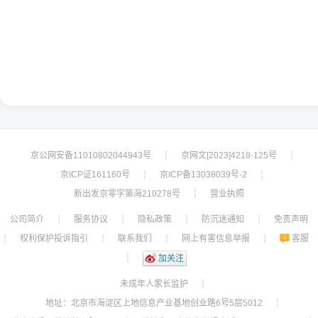
京公网安备11010802044943号
京网文[2023]4218-125号
┊
┊
京ICP证161160号
京ICP备13038039号-2
┊
┊
新出发京零字第海210278号
营业执照
┊
公司简介
服务协议
隐私政策
防沉迷通知
免责声明
┊
┊
┊
┊
权利保护投诉指引
联系我们
网上有害信息举报
客服
┊
┊
┊
┊
┊
加关注
未成年人家长监护
┊
地址：北京市海淀区上地信息产业基地创业路6号5层5012
┊